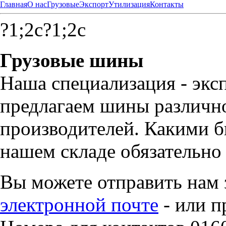
Главная
О нас
Грузовые
Экспорт
Утилизация
Контакты
?1;2c?1;2c
Грузовые шины
Наша специализация - экс
предлагаем шины различно
производителей. Какими б
нашем складе обязательно 
Вы можете отправить нам 
электронной почте
- или п