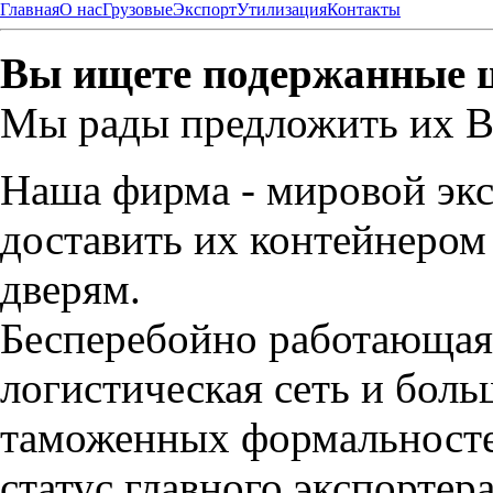
Главная
О нас
Грузовые
Экспорт
Утилизация
Контакты
Вы ищете подержанные 
Мы рады предложить их В
Наша фирма - мировой экс
доставить их контейнером
дверям.
Бесперебойно работающая
логистическая сеть и бол
таможенных формальносте
статус главного экспортер